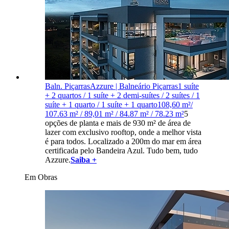
Baln. Piçarras
Azzure | Balneário Piçarras
1 suíte
+ 2 quartos / 1 suíte + 2 demi-suítes / 2 suítes / 1
suíte + 1 quarto / 1 suíte + 1 quarto
108,60 m²/
107.63 m² / 89,01 m² / 84.87 m² / 78.23 m²
5
opções de planta e mais de 930 m² de área de
lazer com exclusivo rooftop, onde a melhor vista
é para todos. Localizado a 200m do mar em área
certificada pelo Bandeira Azul. Tudo bem, tudo
Azzure.
Saiba +
Em Obras