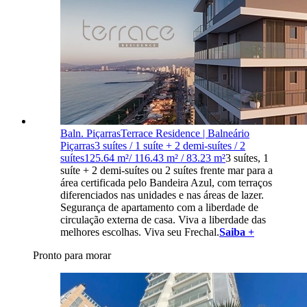
Baln. Piçarras
Terrace Residence | Balneário
Piçarras
3 suítes / 1 suíte + 2 demi-suítes / 2
suítes
125.64 m²/ 116.43 m² / 83.23 m²
3 suítes, 1
suíte + 2 demi-suítes ou 2 suítes frente mar para a
área certificada pelo Bandeira Azul, com terraços
diferenciados nas unidades e nas áreas de lazer.
Segurança de apartamento com a liberdade de
circulação externa de casa. Viva a liberdade das
melhores escolhas. Viva seu Frechal.
Saiba +
Pronto para morar