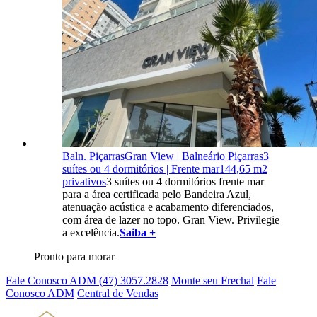
Baln. Piçarras
Gran View | Balneário Piçarras
3
suítes ou 4 dormitórios | Frente mar
144,65 m2
privativos
3 suítes ou 4 dormitórios frente mar
para a área certificada pelo Bandeira Azul,
atenuação acústica e acabamento diferenciados,
com área de lazer no topo. Gran View. Privilegie
a excelência.
Saiba +
Pronto para morar
Fale Conosco ADM (47)
3057.2828
Monte seu Frechal
Fale
Conosco ADM
Central de Vendas